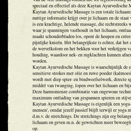
speciaal en effectief als deze Kaytan Ayurvedische
Kaytan Ayurvedische Massage is een totale lichaam
nuttige informatie krijgt over je lichaam en de staat
is een krachtige, helende massage, die rechtstreeks 
waar je spanningen vasthoudt in het lichaam, ontlaa
maakt schouderbladen los, opent de heupen en crëeer
pijnlijke knieën. Het belangrijkste is echter, dat het
de wervelkolom en het bekken voor het verkrijgen va
houding, waardoor nek- en rugklachten kunnen afn
worden.
Kaytan Ayurvedische Massage is waarschijnlijk de 
sensitieve strokes met olie en ruwe poeder (kalmoe
wordt met diep spier- en bindweefselwerk, directe s
middel van twanging, lopen over het lichaam en bijz
Deze harmonieuze combinatie van ongewone techni
maximum ontlading van gespannen spieren en stijve
Kaytan Ayurvedische Massage is eigenlijk een yoga-
mensen', omdat jezelf passief blijft terwijl er yoga
d.m.v. de stretchings. De stretchings zijn erg belangr
lichaam en geven m.n. de gewrichten meer beweegli
op.