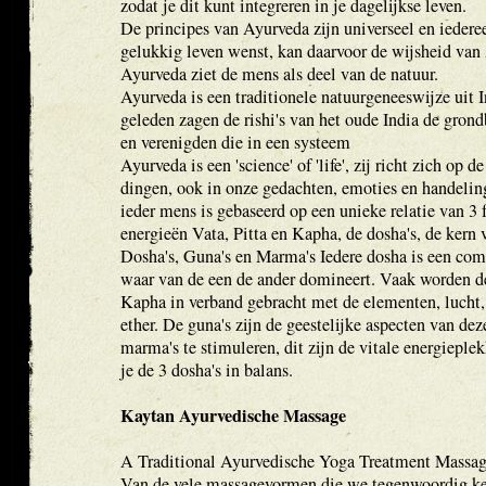
zodat je dit kunt integreren in je dagelijkse leven.
De principes van Ayurveda zijn universeel en iedere
gelukkig leven wenst, kan daarvoor de wijsheid van
Ayurveda ziet de mens als deel van de natuur.
Ayurveda is een traditionele natuurgeneeswijze uit 
geleden zagen de rishi's van het oude India de gron
en verenigden die in een systeem
Ayurveda is een 'science' of 'life', zij richt zich op d
dingen, ook in onze gedachten, emoties en handelin
ieder mens is gebaseerd op een unieke relatie van 3
energieën Vata, Pitta en Kapha, de dosha's, de kern
Dosha's, Guna's en Marma's Iedere dosha is een com
waar van de een de ander domineert. Vaak worden de
Kapha in verband gebracht met de elementen, lucht, 
ether. De guna's zijn de geestelijke aspecten van de
marma's te stimuleren, dit zijn de vitale energieple
je de 3 dosha's in balans.
Kaytan Ayurvedische Massage
A Traditional Ayurvedische Yoga Treatment Massa
Van de vele massagevormen die we tegenwoordig ke