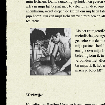
mijn lichaam. Dans, aanraking, geluiden en geuren 
alles in mijn lijf begint mee te vibreren in deze om
ademhaling wordt dieper, de kreten om mij heen lat
pijn horen. Nu kan mijn lichaam zich reinigen en a
loslaten!
Als het tromgeroffe
melodische gezangen
gedeelte van de mas
mijn partners heel 
energie over mijn l
beleving kom ik in 
verbonden met alles 
bij mijzelf. Ik heb
massage beleefd!”
Werkwijze
Hawaiiaanse-Healing-Massage is een vorm van werk