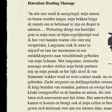
Hawaiian Healing Massage
“In alle rust word ik neergelegd; mijn armen
en benen worden langer, mijn bekken krijgt
de ruimte om er helemaal te zijn en dieper te
ademen..... Plotseling dringt een heerlijke
geur in mijn neus en bijna tegelijkertijd voel
ik hoe vier handen warme olie over mij
verspreiden. Langzaam zink ik meer in
mijzelf en laat me meenemen in een
ontdekkingsreis naar verschillende gebieden
van mijn lichaam. Met langzame, ritmische
massage-strokes stellen mijn beide partners
mij op mijn gemak en het lijkt alsof ik van
binnenuit wakker word en weer contact maak, nu o
gebieden. Zacht zeegeruis en dolfijngeluiden versm
ik krijg beelden van stranden, palmen en rotsige kust
klinkt tromgeroffel en de handen en armen, die over
laten zich meevoeren met het ritme. Het aanzwellend
kanten te komen en brengt ook al mijn cellen in ber
geven zich helemaal over aan een intense dans, maa