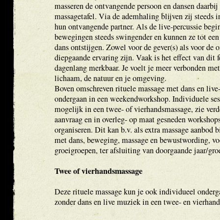
masseren de ontvangende persoon en dansen daarbij
massagetafel. Via de ademhaling blijven zij steeds i
hun ontvangende partner. Als de live-percussie begi
bewegingen steeds swingender en kunnen ze tot een 
dans ontstijgen. Zowel voor de gever(s) als voor de 
diepgaande ervaring zijn. Vaak is het effect van dit 
dagenlang merkbaar. Je voelt je meer verbonden met 
lichaam, de natuur en je omgeving.
Boven omschreven rituele massage met dans en live-
ondergaan in een weekendworkshop. Individuele sess
mogelijk in een twee- of vierhandsmassage, zie verd
aanvraag en in overleg- op maat gesneden workshops
organiseren. Dit kan b.v. als extra massage aanbod 
met dans, beweging, massage en bewustwording, voo
groeigroepen, ter afsluiting van doorgaande jaar/gro
Twee of vierhandsmassage
Deze rituele massage kun je ook individueel onderga
zonder dans en live muziek in een twee- en vierhan