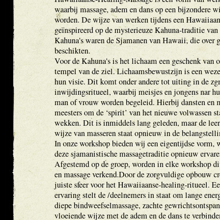
waarbij massage, adem en dans op een bijzondere w
worden. De wijze van werken tijdens een Hawaiiaa
geïnspireerd op de mysterieuze Kahuna-traditie van
Kahuna's waren de Sjamanen van Hawaii, die over 
beschikten.
Voor de Kahuna's is het lichaam een geschenk van o
tempel van de ziel. Lichaamsbewustzijn is een weze
hun visie. Dit komt onder andere tot uiting in de z
inwijdingsritueel, waarbij meisjes en jongens nar hu
man of vrouw worden begeleid. Hierbij dansten en
meesters om de ‘spirit’ van het nieuwe volwassen st
wekken. Dit is inmiddels lang geleden, maar de lee
wijze van masseren staat opnieuw in de belangstelli
In onze workshop bieden wij een eigentijdse vorm, w
deze sjamanistische massagetraditie opnieuw ervar
Afgestemd op de groep, worden in elke workshop di
en massage verkend.Door de zorgvuldige opbouw cr
juiste sfeer voor het Hawaiiaanse-healing-ritueel. E
ervaring stelt de /deelnemers in staat om lange ener
diepe bindweefselmassage, zachte gewrichtsontspan
vloeiende wijze met de adem en de dans te verbinde